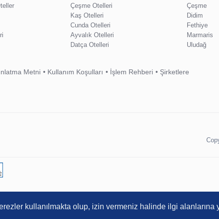
eller
Çeşme Otelleri
Çeşme
Kaş Otelleri
Didim
Cunda Otelleri
Fethiye
ri
Ayvalık Otelleri
Marmaris
Datça Otelleri
Uludağ
nlatma Metni
Kullanım Koşulları
İşlem Rehberi
Şirketlere
Copy
erezler kullanılmakta olup, izin vermeniz halinde ilgi alanlarına