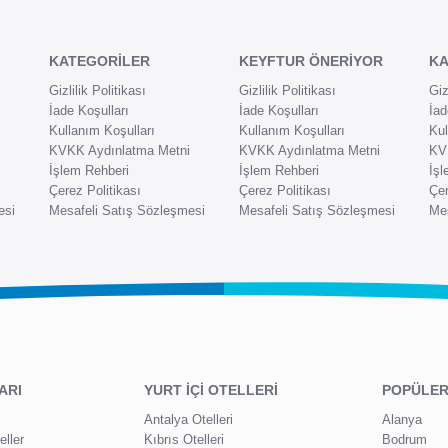
KATEGORİLER
KEYFTUR ÖNERİYOR
K
Gizlilik Politikası
Gizlilik Politikası
Giz
İade Koşulları
İade Koşulları
İad
Kullanım Koşulları
Kullanım Koşulları
Kul
KVKK Aydınlatma Metni
KVKK Aydınlatma Metni
KV
İşlem Rehberi
İşlem Rehberi
İşl
Çerez Politikası
Çerez Politikası
Çer
esi
Mesafeli Satış Sözleşmesi
Mesafeli Satış Sözleşmesi
Mes
ARI
YURT İÇİ OTELLERİ
POPÜLER
Antalya Otelleri
Alanya
ller
Kıbrıs Otelleri
Bodrum