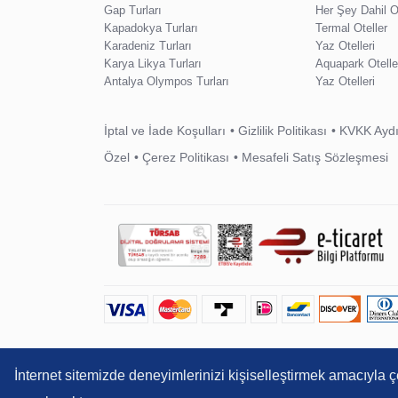
Gap Turları
Her Şey Dahil Ot
Kapadokya Turları
Termal Oteller
Karadeniz Turları
Yaz Otelleri
Karya Likya Turları
Aquapark Otelle
Antalya Olympos Turları
Yaz Otelleri
İptal ve İade Koşulları
Gizlilik Politikası
KVKK Aydı
Özel
Çerez Politikası
Mesafeli Satış Sözleşmesi
İnternet sitemizde deneyimlerinizi kişiselleştirmek amacıyla ç