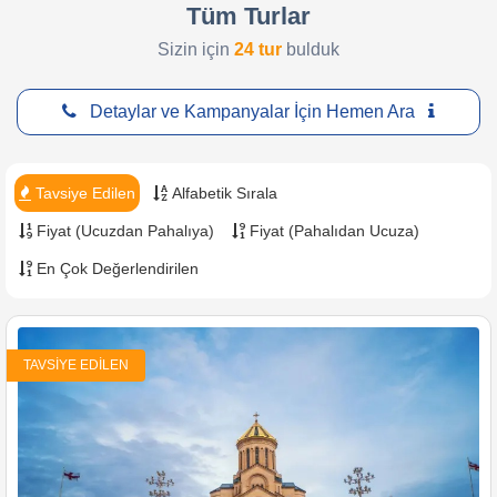
Çerez Politikası
Tayland Turları
Elazığ Çıkışlı Turlar
Tüm Turlar
Acentemiz Olun
Sizin için
24 tur
bulduk
KVKK Aydınlatma Metni
Yunanistan Turları
Malatya Çıkışlı Turlar
Blog
İşlem Rehberi
Vizeli Turlar
Detaylar ve Kampanyalar İçin Hemen Ara
Mesafeli Satış Sözleşmesi
Vizesiz Turlar
Şirketlere Özel
Tavsiye Edilen
Alfabetik Sırala
Fiyat (Ucuzdan Pahalıya)
Fiyat (Pahalıdan Ucuza)
En Çok Değerlendirilen
TAVSIYE EDILEN