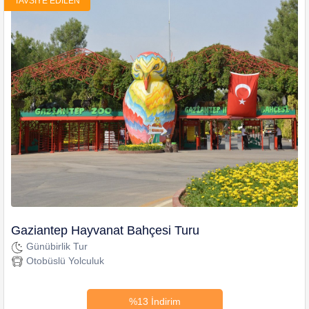
TAVSIYE EDILEN
Gaziantep Hayvanat Bahçesi Turu
Günübirlik Tur
Otobüslü Yolculuk
%13 İndirim