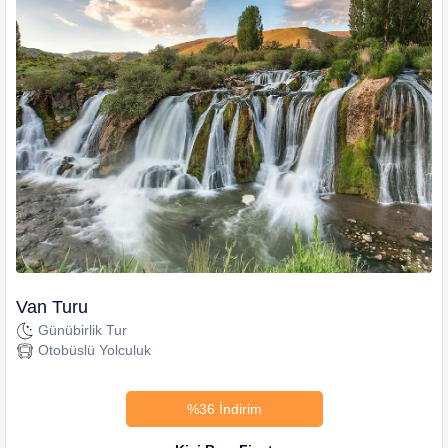
Van Turu
Günübirlik Tur
Otobüslü Yolculuk
%36 İndirim