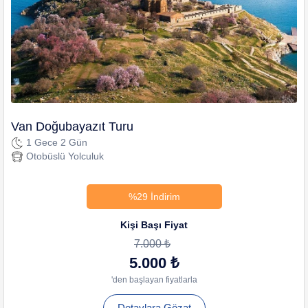
Van Doğubayazıt Turu
1 Gece 2 Gün
Otobüslü Yolculuk
%29 İndirim
Kişi Başı Fiyat
7.000 ₺
5.000 ₺
'den başlayan fiyatlarla
Detaylara Gözat