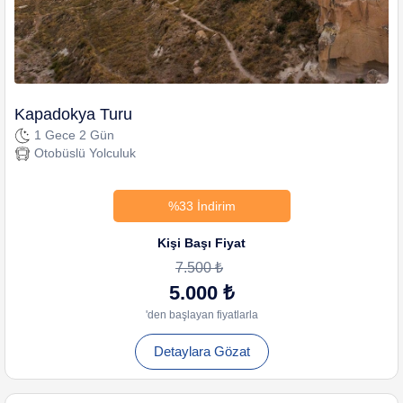
Kapadokya Turu
1 Gece 2 Gün
Otobüslü Yolculuk
%33 İndirim
Kişi Başı Fiyat
7.500 ₺
5.000 ₺
'den başlayan fiyatlarla
Detaylara Gözat