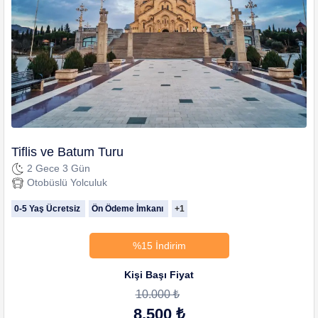
Tiflis ve Batum Turu
2 Gece 3 Gün
Otobüslü Yolculuk
0-5 Yaş Ücretsiz
Ön Ödeme İmkanı
+1
%15 İndirim
Kişi Başı Fiyat
10.000 ₺
8.500 ₺