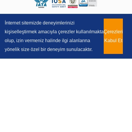
İnternet sitemizde deneyimlerinizi
kişiselleştirmek amacıyla çerezler kullanılmakta
Çerezleri
olup, izin vermeniz halinde ilgi alanlarına
Kabul Et
yönelik size özel bir deneyim sunulacaktır.