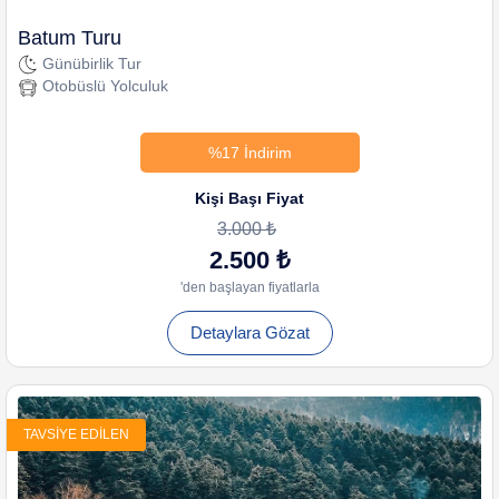
Batum Turu
Günübirlik Tur
Otobüslü Yolculuk
%17 İndirim
Kişi Başı Fiyat
3.000 ₺
2.500 ₺
'den başlayan fiyatlarla
Detaylara Gözat
TAVSIYE EDILEN