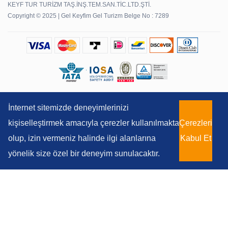
KEYF TUR TURİZM TAŞ.İNŞ.TEM.SAN.TİC.LTD.ŞTİ.
Copyright © 2025 | Gel Keyfim Gel Turizm Belge No : 7289
İnternet sitemizde deneyimlerinizi
kişiselleştirmek amacıyla çerezler kullanılmakta
Çerezleri
olup, izin vermeniz halinde ilgi alanlarına
Kabul Et
yönelik size özel bir deneyim sunulacaktır.