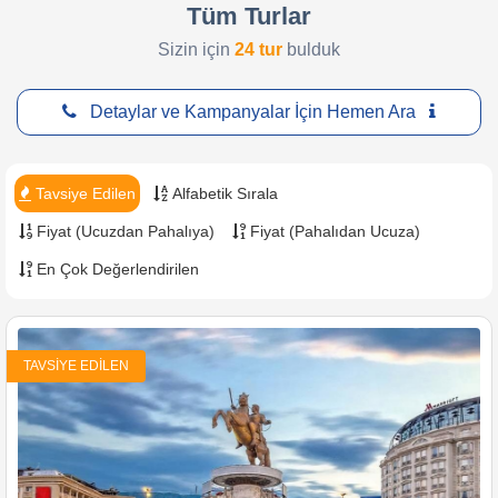
Çerez Politikası
Tayland Turları
Elazığ Çıkışlı Turlar
Tüm Turlar
Acentemiz Olun
Sizin için
24 tur
bulduk
KVKK Aydınlatma Metni
Yunanistan Turları
Malatya Çıkışlı Turlar
Blog
İşlem Rehberi
Vizeli Turlar
Detaylar ve Kampanyalar İçin Hemen Ara
Mesafeli Satış Sözleşmesi
Vizesiz Turlar
Şirketlere Özel
Tavsiye Edilen
Alfabetik Sırala
Fiyat (Ucuzdan Pahalıya)
Fiyat (Pahalıdan Ucuza)
En Çok Değerlendirilen
TAVSIYE EDILEN